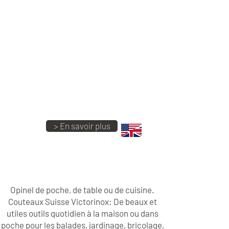
7cm - 9cm -11cm - 12cm
Avec ou sans Tire-bouchon
ART DE LA TABLE
> Couteaux et Fourchettes de Table
> Ménagères 28 pièces
> Sommeliers
> Services à Découper
> Couteaux de Cuisine Laguiole
> Couteaux et Services à Fromage
> En savoir plus
Opinel et Couteaux
Suisse
Opinel de poche, de table ou de cuisine.
Couteaux Suisse Victorinox:
De beaux et
utiles outils quotidien à la maison ou dans
poche pour les balades, jardinage, bricolage,