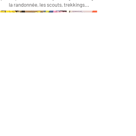
la randonnée, les scouts,
trekkings
...
> En savoir plus
<
Affûtage - Gravure
- Réparation