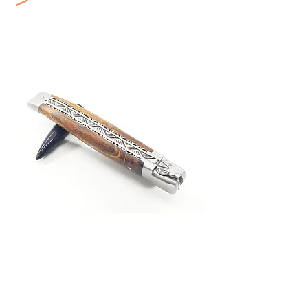
Aubrac
COUTEAUX PLIANTS LAGUIOLE EN AUBRAC
Mitres Laiton
Mitres Inox
Double Platines
Laguiole d'Exception